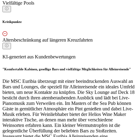
Vielfältige Pools
Kritikpunkte
Altersbeschränkung auf längeren Kreuzfahrten
KI-generiert aus Kundenbewertungen
"Komfortable Kabinen, gesellige Bars und vielfältige Möglichkeiten für Alleinreisende"
Die MSC Euribia überzeugt mit einer beeindruckenden Auswahl an
Bars und Lounges, die speziell für Alleinreisende ein ideales Umfeld
bieten, um neue Kontakte zu knüpfen. Die Sky Lounge auf Deck 18
besticht durch ihren atemberaubenden Ausblick und lädt bei Live-
Pianomusik zum Verweilen ein. Im Masters of the Sea Pub können
Gäste in gemütlicher Atmosphäre ein Pint genießen und dabei Live-
Musik erleben. Für Weinliebhaber bietet der Helios Wine Maker
interaktive Tische, an denen man mehr über verschiedene
Weinsorten erfahren kann. Ein kleiner Wermutstropfen ist die
gelegentliche Überfüllung der beliebten Bars zu Stoßzeiten.
Insgesamt bietet die MSC Euribia Alleinreisenden eine