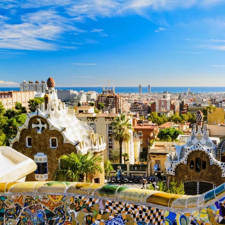
Nur notwendige Cookies
Unvergleichlich lecker
Mit dem Klick auf „geht klar” ermöglichen Sie uns Ihnen über Cookies
personalisierte Werbung und passende Angebote anzeigen. Über „anpas
Cookies” werden lediglich technisch notwendige Cookies gespeichert
Anpassen
Geht klar
Datenschutzerklärung
Cookierichtlinie
Impressum
« zurück
Ihre Cookie-Präferenzen verwalten
Wählen Sie, welche Cookies Sie auf check24.de akzeptieren.
Die Cookierichtlinie finden Sie
hier.
Notwendig