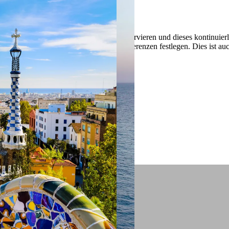
 ein verbessertes Nutzungserlebnis zu servieren und dieses kontinuier
sen” können Sie Ihre persönlichen Präferenzen festlegen. Dies ist au
.