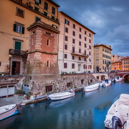
Nur notwendige Cookies
Unvergleichlich lecker
Mit dem Klick auf „geht klar” ermöglichen Sie uns Ihnen über Cookies
personalisierte Werbung und passende Angebote anzeigen. Über „anpas
Cookies” werden lediglich technisch notwendige Cookies gespeichert
Anpassen
Geht klar
Datenschutzerklärung
Cookierichtlinie
Impressum
« zurück
Ihre Cookie-Präferenzen verwalten
Wählen Sie, welche Cookies Sie auf check24.de akzeptieren.
Die Cookierichtlinie finden Sie
hier.
Notwendig