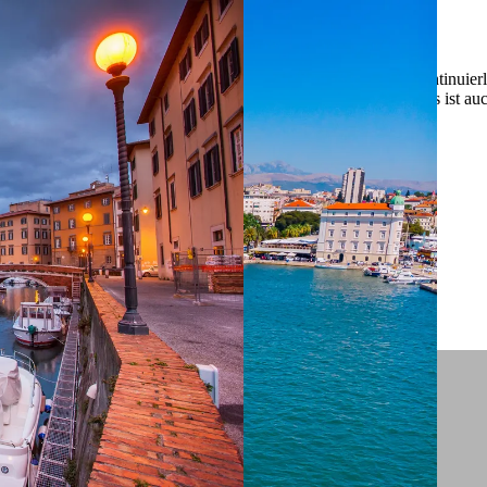
 ein verbessertes Nutzungserlebnis zu servieren und dieses kontinuier
sen” können Sie Ihre persönlichen Präferenzen festlegen. Dies ist au
.