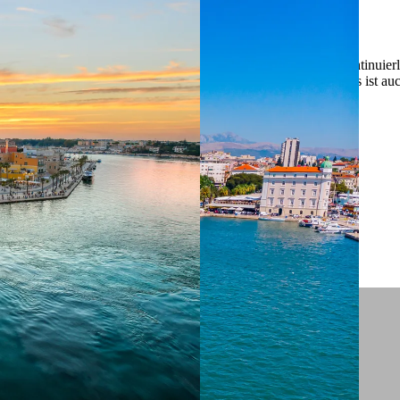
 ein verbessertes Nutzungserlebnis zu servieren und dieses kontinuier
sen” können Sie Ihre persönlichen Präferenzen festlegen. Dies ist au
.