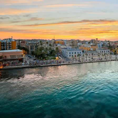
Nur notwendige Cookies
Unvergleichlich lecker
Mit dem Klick auf „geht klar” ermöglichen Sie uns Ihnen über Cookies
personalisierte Werbung und passende Angebote anzeigen. Über „anpas
Cookies” werden lediglich technisch notwendige Cookies gespeichert
Anpassen
Geht klar
Datenschutzerklärung
Cookierichtlinie
Impressum
« zurück
Ihre Cookie-Präferenzen verwalten
Wählen Sie, welche Cookies Sie auf check24.de akzeptieren.
Die Cookierichtlinie finden Sie
hier.
Notwendig