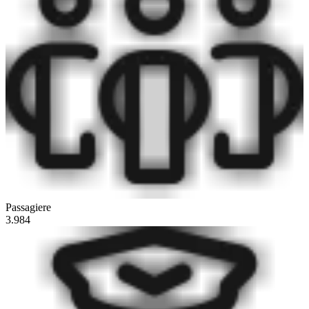
Passagiere
3.984