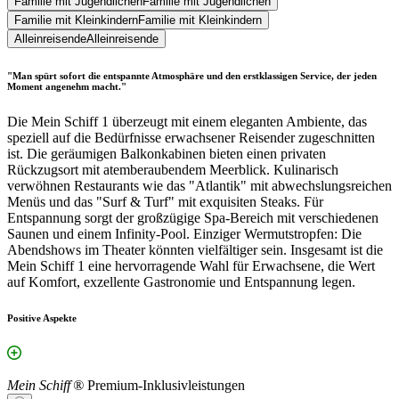
Familie mit Jugendlichen
Familie mit Jugendlichen
Familie mit Kleinkindern
Familie mit Kleinkindern
Alleinreisende
Alleinreisende
"Man spürt sofort die entspannte Atmosphäre und den erstklassigen Service, der jeden
Moment angenehm macht."
Die Mein Schiff 1 überzeugt mit einem eleganten Ambiente, das
speziell auf die Bedürfnisse erwachsener Reisender zugeschnitten
ist. Die geräumigen Balkonkabinen bieten einen privaten
Rückzugsort mit atemberaubendem Meerblick. Kulinarisch
verwöhnen Restaurants wie das "Atlantik" mit abwechslungsreichen
Menüs und das "Surf & Turf" mit exquisiten Steaks. Für
Entspannung sorgt der großzügige Spa-Bereich mit verschiedenen
Saunen und einem Infinity-Pool. Einziger Wermutstropfen: Die
Abendshows im Theater könnten vielfältiger sein. Insgesamt ist die
Mein Schiff 1 eine hervorragende Wahl für Erwachsene, die Wert
auf Komfort, exzellente Gastronomie und Entspannung legen.
Positive Aspekte
Mein Schiff ®
Premium-Inklusivleistungen