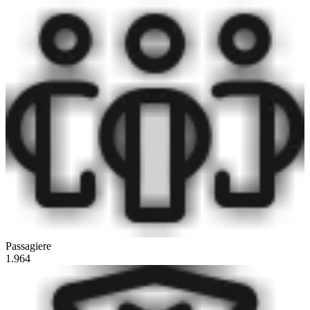
Passagiere
1.964