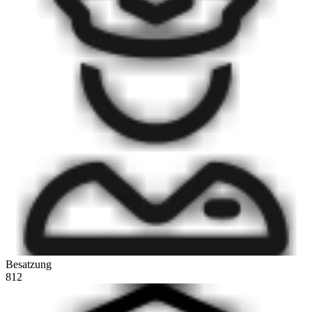
Besatzung
812