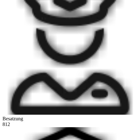
Besatzung
812