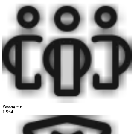
Passagiere
1.964