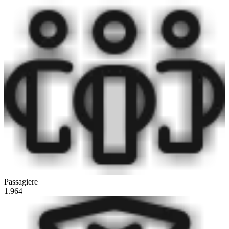
Passagiere
1.964