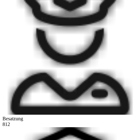
Besatzung
812