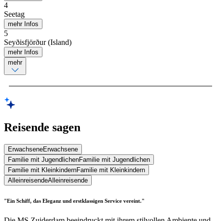
4
Seetag
mehr Infos
5
Seyðisfjörður (Island)
mehr Infos
mehr
Reisende sagen
Erwachsene
Erwachsene
Familie mit Jugendlichen
Familie mit Jugendlichen
Familie mit Kleinkindern
Familie mit Kleinkindern
Alleinreisende
Alleinreisende
"Ein Schiff, das Eleganz und erstklassigen Service vereint."
Die MS Zuiderdam beeindruckt mit ihrem stilvollen Ambiente und