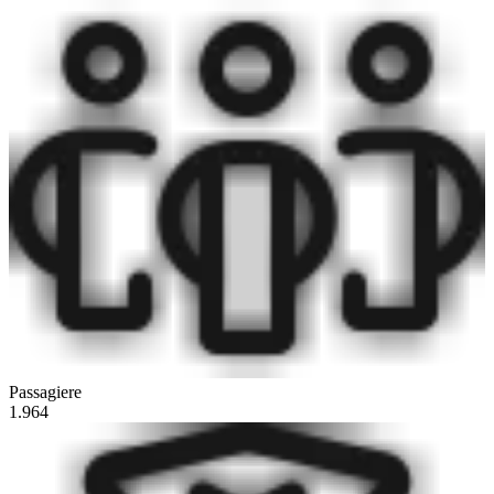
Passagiere
1.964