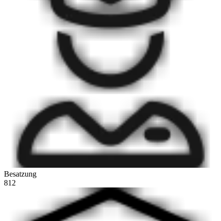
Besatzung
812