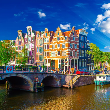
Nur notwendige Cookies
Unvergleichlich lecker
Mit dem Klick auf „geht klar” ermöglichen Sie uns Ihnen über Cookies
personalisierte Werbung und passende Angebote anzeigen. Über „anpas
Cookies” werden lediglich technisch notwendige Cookies gespeichert
Anpassen
Geht klar
Datenschutzerklärung
Cookierichtlinie
Impressum
« zurück
Ihre Cookie-Präferenzen verwalten
Wählen Sie, welche Cookies Sie auf check24.de akzeptieren.
Die Cookierichtlinie finden Sie
hier.
Notwendig