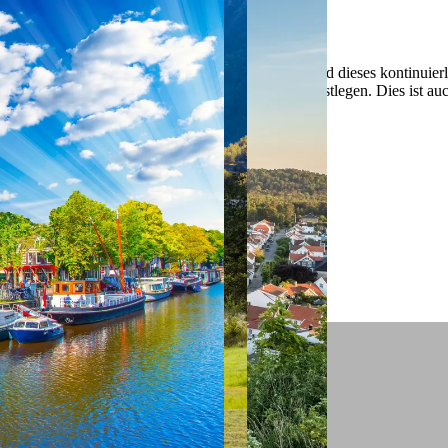
 ein verbessertes Nutzungserlebnis zu servieren und dieses kontinuier
sen” können Sie Ihre persönlichen Präferenzen festlegen. Dies ist au
.