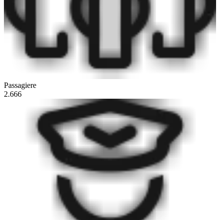
Passagiere
2.666