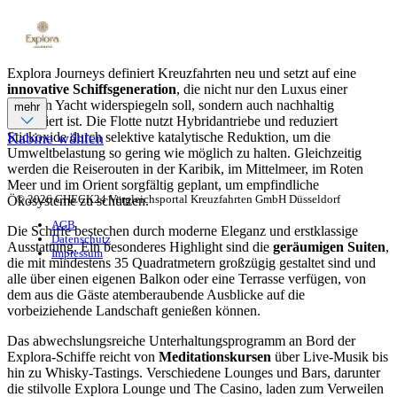
Explora Journeys definiert Kreuzfahrten neu und setzt auf eine
innovative Schiffsgeneration
, die nicht nur den Luxus einer
privaten Yacht widerspiegeln soll, sondern auch nachhaltig
mehr
konzipiert ist. Die Flotte nutzt Hybridantriebe und reduziert
Stickoxide durch selektive katalytische Reduktion, um die
Kabine wählen
Umweltbelastung so gering wie möglich zu halten. Gleichzeitig
werden die Reiserouten in der Karibik, im Mittelmeer, im Roten
Meer und im Orient sorgfältig geplant, um empfindliche
© 2026 CHECK24 Vergleichsportal Kreuzfahrten GmbH Düsseldorf
Ökosysteme zu schützen.
AGB
Die Schiffe bestechen durch moderne Eleganz und erstklassige
Datenschutz
Ausstattung. Ein besonderes Highlight sind die
geräumigen Suiten
,
Impressum
die mit mindestens 35 Quadratmetern großzügig gestaltet sind und
alle über einen eigenen Balkon oder eine Terrasse verfügen, von
dem aus die Gäste atemberaubende Ausblicke auf die
vorbeiziehende Landschaft genießen können.
Das abwechslungsreiche Unterhaltungsprogramm an Bord der
Explora-Schiffe reicht von
Meditationskursen
über Live-Musik bis
hin zu Whisky-Tastings. Verschiedene Lounges und Bars, darunter
die stilvolle Explora Lounge und The Casino, laden zum Verweilen