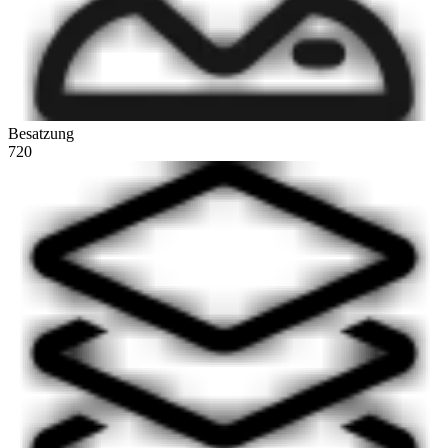
Besatzung
720