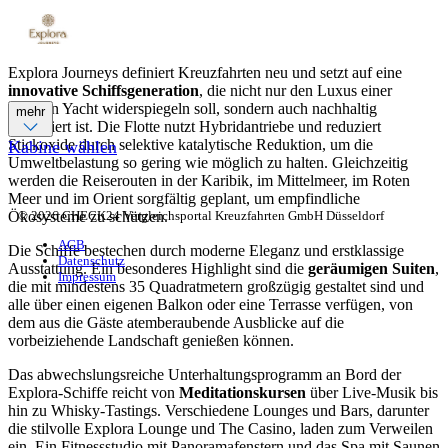
Explora Journeys definiert Kreuzfahrten neu und setzt auf eine
innovative Schiffsgeneration
, die nicht nur den Luxus einer
privaten Yacht widerspiegeln soll, sondern auch nachhaltig
mehr
konzipiert ist. Die Flotte nutzt Hybridantriebe und reduziert
Stickoxide durch selektive katalytische Reduktion, um die
Kabine wählen
Umweltbelastung so gering wie möglich zu halten. Gleichzeitig
werden die Reiserouten in der Karibik, im Mittelmeer, im Roten
Meer und im Orient sorgfältig geplant, um empfindliche
© 2026 CHECK24 Vergleichsportal Kreuzfahrten GmbH Düsseldorf
Ökosysteme zu schützen.
AGB
Die Schiffe bestechen durch moderne Eleganz und erstklassige
Datenschutz
Ausstattung. Ein besonderes Highlight sind die
geräumigen Suiten
,
Impressum
die mit mindestens 35 Quadratmetern großzügig gestaltet sind und
alle über einen eigenen Balkon oder eine Terrasse verfügen, von
dem aus die Gäste atemberaubende Ausblicke auf die
vorbeiziehende Landschaft genießen können.
Das abwechslungsreiche Unterhaltungsprogramm an Bord der
Explora-Schiffe reicht von
Meditationskursen
über Live-Musik bis
hin zu Whisky-Tastings. Verschiedene Lounges und Bars, darunter
die stilvolle Explora Lounge und The Casino, laden zum Verweilen
ein. Ein Fitnessstudio mit Panoramafenstern und das Spa mit Saunen