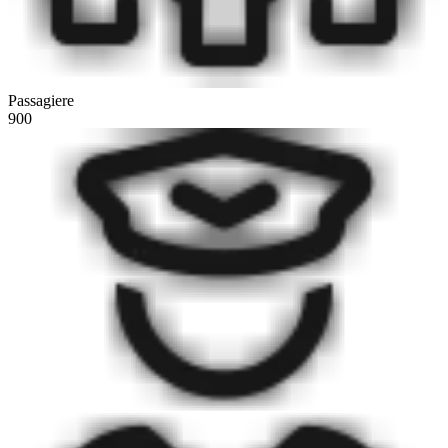
Passagiere
900