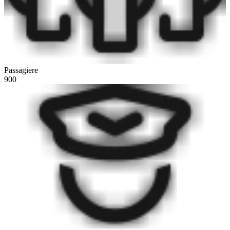
Passagiere
900