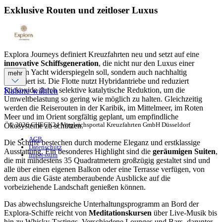
Exklusive Routen und zeitloser Luxus
Explora Journeys definiert Kreuzfahrten neu und setzt auf eine
innovative Schiffsgeneration
, die nicht nur den Luxus einer
privaten Yacht widerspiegeln soll, sondern auch nachhaltig
mehr
konzipiert ist. Die Flotte nutzt Hybridantriebe und reduziert
Stickoxide durch selektive katalytische Reduktion, um die
Kabine wählen
Umweltbelastung so gering wie möglich zu halten. Gleichzeitig
werden die Reiserouten in der Karibik, im Mittelmeer, im Roten
Meer und im Orient sorgfältig geplant, um empfindliche
© 2026 CHECK24 Vergleichsportal Kreuzfahrten GmbH Düsseldorf
Ökosysteme zu schützen.
AGB
Die Schiffe bestechen durch moderne Eleganz und erstklassige
Datenschutz
Ausstattung. Ein besonderes Highlight sind die
geräumigen Suiten
,
Impressum
die mit mindestens 35 Quadratmetern großzügig gestaltet sind und
alle über einen eigenen Balkon oder eine Terrasse verfügen, von
dem aus die Gäste atemberaubende Ausblicke auf die
vorbeiziehende Landschaft genießen können.
Das abwechslungsreiche Unterhaltungsprogramm an Bord der
Explora-Schiffe reicht von
Meditationskursen
über Live-Musik bis
hin zu Whisky-Tastings. Verschiedene Lounges und Bars, darunter