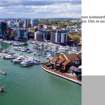
 ein verbessertes Nutzungserlebnis zu servieren und dieses kontinuier
sen” können Sie Ihre persönlichen Präferenzen festlegen. Dies ist au
.