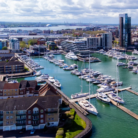
Nur notwendige Cookies
Unvergleichlich lecker
Mit dem Klick auf „geht klar” ermöglichen Sie uns Ihnen über Cookies
personalisierte Werbung und passende Angebote anzeigen. Über „anpas
Cookies” werden lediglich technisch notwendige Cookies gespeichert
Anpassen
Geht klar
Datenschutzerklärung
Cookierichtlinie
Impressum
« zurück
Ihre Cookie-Präferenzen verwalten
Wählen Sie, welche Cookies Sie auf check24.de akzeptieren.
Die Cookierichtlinie finden Sie
hier.
Notwendig