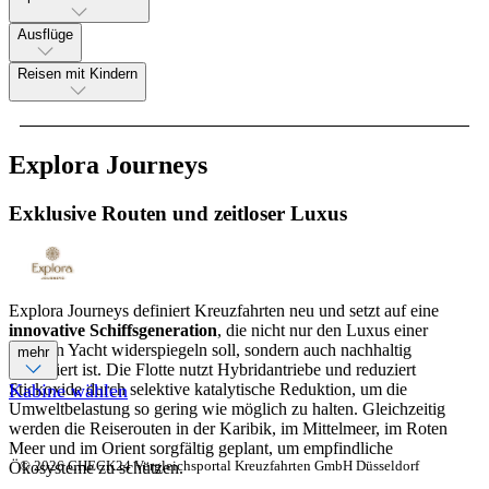
Ausflüge
Reisen mit Kindern
Explora Journeys
Exklusive Routen und zeitloser Luxus
Explora Journeys definiert Kreuzfahrten neu und setzt auf eine
innovative Schiffsgeneration
, die nicht nur den Luxus einer
privaten Yacht widerspiegeln soll, sondern auch nachhaltig
mehr
konzipiert ist. Die Flotte nutzt Hybridantriebe und reduziert
Stickoxide durch selektive katalytische Reduktion, um die
Kabine wählen
Umweltbelastung so gering wie möglich zu halten. Gleichzeitig
werden die Reiserouten in der Karibik, im Mittelmeer, im Roten
Meer und im Orient sorgfältig geplant, um empfindliche
© 2026 CHECK24 Vergleichsportal Kreuzfahrten GmbH Düsseldorf
Ökosysteme zu schützen.