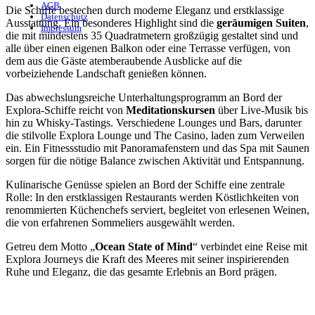
AGB
Die Schiffe bestechen durch moderne Eleganz und erstklassige
Datenschutz
Ausstattung. Ein besonderes Highlight sind die
geräumigen Suiten
,
Impressum
die mit mindestens 35 Quadratmetern großzügig gestaltet sind und
alle über einen eigenen Balkon oder eine Terrasse verfügen, von
dem aus die Gäste atemberaubende Ausblicke auf die
vorbeiziehende Landschaft genießen können.
Das abwechslungsreiche Unterhaltungsprogramm an Bord der
Explora-Schiffe reicht von
Meditationskursen
über Live-Musik bis
hin zu Whisky-Tastings. Verschiedene Lounges und Bars, darunter
die stilvolle Explora Lounge und The Casino, laden zum Verweilen
ein. Ein Fitnessstudio mit Panoramafenstern und das Spa mit Saunen
sorgen für die nötige Balance zwischen Aktivität und Entspannung.
Kulinarische Genüsse spielen an Bord der Schiffe eine zentrale
Rolle: In den erstklassigen Restaurants werden Köstlichkeiten von
renommierten Küchenchefs serviert, begleitet von erlesenen Weinen,
die von erfahrenen Sommeliers ausgewählt werden.
Getreu dem Motto „
Ocean State of Mind
“ verbindet eine Reise mit
Explora Journeys die Kraft des Meeres mit seiner inspirierenden
Ruhe und Eleganz, die das gesamte Erlebnis an Bord prägen.