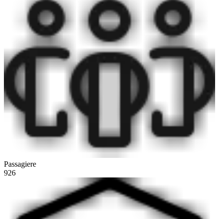
Passagiere
926