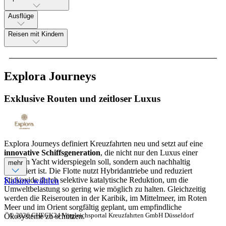
Ausflüge
Reisen mit Kindern
Explora Journeys
Exklusive Routen und zeitloser Luxus
Explora Journeys definiert Kreuzfahrten neu und setzt auf eine
innovative Schiffsgeneration
, die nicht nur den Luxus einer
privaten Yacht widerspiegeln soll, sondern auch nachhaltig
mehr
konzipiert ist. Die Flotte nutzt Hybridantriebe und reduziert
Stickoxide durch selektive katalytische Reduktion, um die
Kabine wählen
Umweltbelastung so gering wie möglich zu halten. Gleichzeitig
werden die Reiserouten in der Karibik, im Mittelmeer, im Roten
Meer und im Orient sorgfältig geplant, um empfindliche
© 2026 CHECK24 Vergleichsportal Kreuzfahrten GmbH Düsseldorf
Ökosysteme zu schützen.