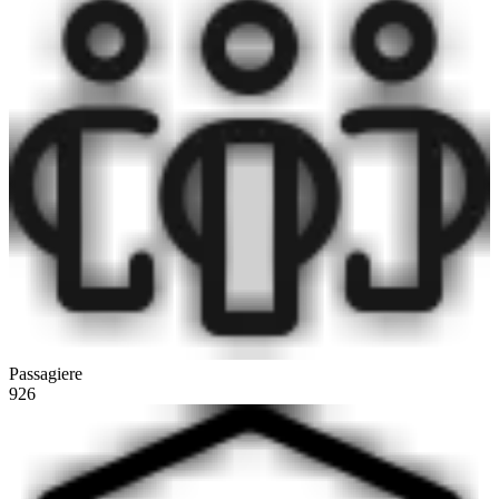
Passagiere
926