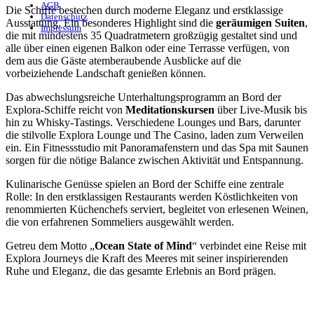
AGB
Die Schiffe bestechen durch moderne Eleganz und erstklassige
Datenschutz
Ausstattung. Ein besonderes Highlight sind die
geräumigen Suiten
,
Impressum
die mit mindestens 35 Quadratmetern großzügig gestaltet sind und
alle über einen eigenen Balkon oder eine Terrasse verfügen, von
dem aus die Gäste atemberaubende Ausblicke auf die
vorbeiziehende Landschaft genießen können.
Das abwechslungsreiche Unterhaltungsprogramm an Bord der
Explora-Schiffe reicht von
Meditationskursen
über Live-Musik bis
hin zu Whisky-Tastings. Verschiedene Lounges und Bars, darunter
die stilvolle Explora Lounge und The Casino, laden zum Verweilen
ein. Ein Fitnessstudio mit Panoramafenstern und das Spa mit Saunen
sorgen für die nötige Balance zwischen Aktivität und Entspannung.
Kulinarische Genüsse spielen an Bord der Schiffe eine zentrale
Rolle: In den erstklassigen Restaurants werden Köstlichkeiten von
renommierten Küchenchefs serviert, begleitet von erlesenen Weinen,
die von erfahrenen Sommeliers ausgewählt werden.
Getreu dem Motto „
Ocean State of Mind
“ verbindet eine Reise mit
Explora Journeys die Kraft des Meeres mit seiner inspirierenden
Ruhe und Eleganz, die das gesamte Erlebnis an Bord prägen.