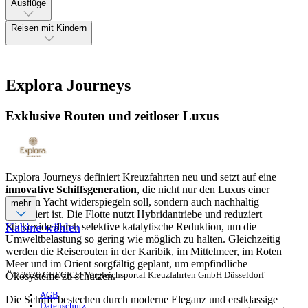
Ausflüge
Reisen mit Kindern
Explora Journeys
Exklusive Routen und zeitloser Luxus
Explora Journeys definiert Kreuzfahrten neu und setzt auf eine
innovative Schiffsgeneration
, die nicht nur den Luxus einer
privaten Yacht widerspiegeln soll, sondern auch nachhaltig
mehr
konzipiert ist. Die Flotte nutzt Hybridantriebe und reduziert
Stickoxide durch selektive katalytische Reduktion, um die
Kabine wählen
Umweltbelastung so gering wie möglich zu halten. Gleichzeitig
werden die Reiserouten in der Karibik, im Mittelmeer, im Roten
Meer und im Orient sorgfältig geplant, um empfindliche
© 2026 CHECK24 Vergleichsportal Kreuzfahrten GmbH Düsseldorf
Ökosysteme zu schützen.
AGB
Die Schiffe bestechen durch moderne Eleganz und erstklassige
Datenschutz