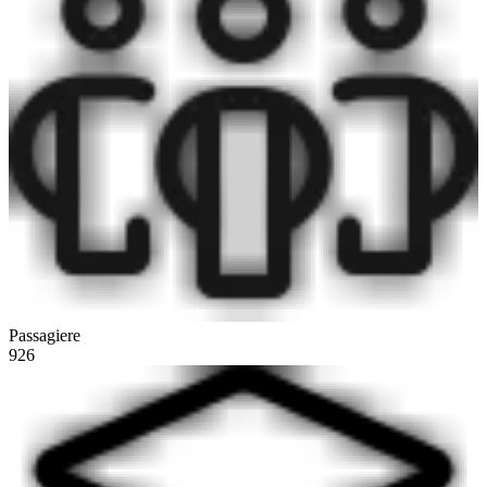
Passagiere
926