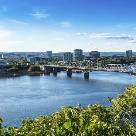
Nur notwendige Cookies
Unvergleichlich lecker
Mit dem Klick auf „geht klar” ermöglichen Sie uns Ihnen über Cookies
personalisierte Werbung und passende Angebote anzeigen. Über „anpas
Cookies” werden lediglich technisch notwendige Cookies gespeichert
Anpassen
Geht klar
Datenschutzerklärung
Cookierichtlinie
Impressum
« zurück
Ihre Cookie-Präferenzen verwalten
Wählen Sie, welche Cookies Sie auf check24.de akzeptieren.
Die Cookierichtlinie finden Sie
hier.
Notwendig