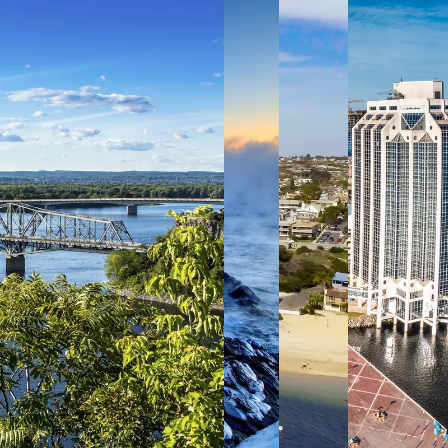
 ein verbessertes Nutzungserlebnis zu servieren und dieses kontinuier
sen” können Sie Ihre persönlichen Präferenzen festlegen. Dies ist au
.