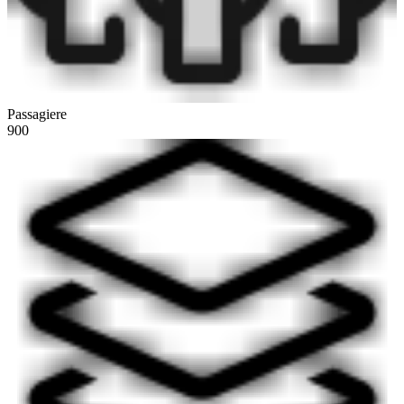
Passagiere
900