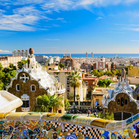
Nur notwendige Cookies
Unvergleichlich lecker
Mit dem Klick auf „geht klar” ermöglichen Sie uns Ihnen über Cookies
personalisierte Werbung und passende Angebote anzeigen. Über „anpas
Cookies” werden lediglich technisch notwendige Cookies gespeichert
Anpassen
Geht klar
Datenschutzerklärung
Cookierichtlinie
Impressum
« zurück
Ihre Cookie-Präferenzen verwalten
Wählen Sie, welche Cookies Sie auf check24.de akzeptieren.
Die Cookierichtlinie finden Sie
hier.
Notwendig