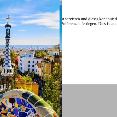
 ein verbessertes Nutzungserlebnis zu servieren und dieses kontinuier
sen” können Sie Ihre persönlichen Präferenzen festlegen. Dies ist au
.