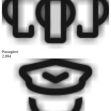
Passagiere
2.004