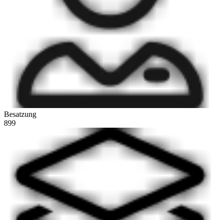
Besatzung
899