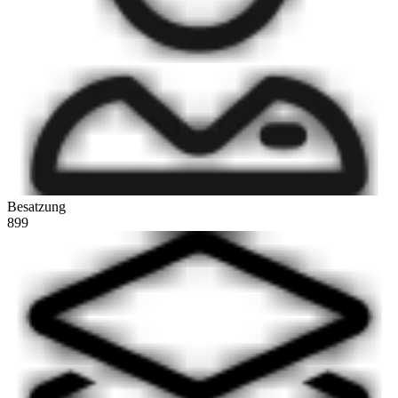
Besatzung
899