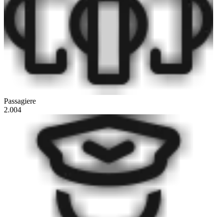
Passagiere
2.004