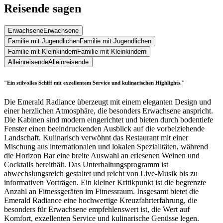
Reisende sagen
Erwachsene
Erwachsene
Familie mit Jugendlichen
Familie mit Jugendlichen
Familie mit Kleinkindern
Familie mit Kleinkindern
Alleinreisende
Alleinreisende
"Ein stilvolles Schiff mit exzellentem Service und kulinarischen Highlights."
Die Emerald Radiance überzeugt mit einem eleganten Design und
einer herzlichen Atmosphäre, die besonders Erwachsene anspricht.
Die Kabinen sind modern eingerichtet und bieten durch bodentiefe
Fenster einen beeindruckenden Ausblick auf die vorbeiziehende
Landschaft. Kulinarisch verwöhnt das Restaurant mit einer
Mischung aus internationalen und lokalen Spezialitäten, während
die Horizon Bar eine breite Auswahl an erlesenen Weinen und
Cocktails bereithält. Das Unterhaltungsprogramm ist
abwechslungsreich gestaltet und reicht von Live-Musik bis zu
informativen Vorträgen. Ein kleiner Kritikpunkt ist die begrenzte
Anzahl an Fitnessgeräten im Fitnessraum. Insgesamt bietet die
Emerald Radiance eine hochwertige Kreuzfahrterfahrung, die
besonders für Erwachsene empfehlenswert ist, die Wert auf
Komfort, exzellenten Service und kulinarische Genüsse legen.