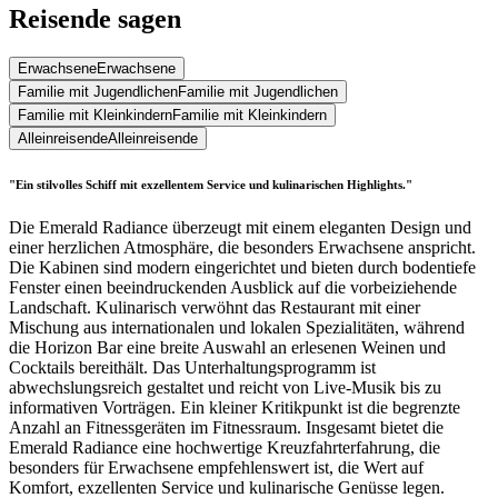
Reisende sagen
Erwachsene
Erwachsene
Familie mit Jugendlichen
Familie mit Jugendlichen
Familie mit Kleinkindern
Familie mit Kleinkindern
Alleinreisende
Alleinreisende
"Ein stilvolles Schiff mit exzellentem Service und kulinarischen Highlights."
Die Emerald Radiance überzeugt mit einem eleganten Design und
einer herzlichen Atmosphäre, die besonders Erwachsene anspricht.
Die Kabinen sind modern eingerichtet und bieten durch bodentiefe
Fenster einen beeindruckenden Ausblick auf die vorbeiziehende
Landschaft. Kulinarisch verwöhnt das Restaurant mit einer
Mischung aus internationalen und lokalen Spezialitäten, während
die Horizon Bar eine breite Auswahl an erlesenen Weinen und
Cocktails bereithält. Das Unterhaltungsprogramm ist
abwechslungsreich gestaltet und reicht von Live-Musik bis zu
informativen Vorträgen. Ein kleiner Kritikpunkt ist die begrenzte
Anzahl an Fitnessgeräten im Fitnessraum. Insgesamt bietet die
Emerald Radiance eine hochwertige Kreuzfahrterfahrung, die
besonders für Erwachsene empfehlenswert ist, die Wert auf
Komfort, exzellenten Service und kulinarische Genüsse legen.