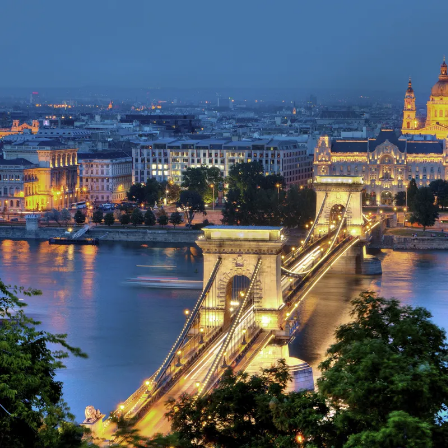
Nur notwendige Cookies
Unvergleichlich lecker
Mit dem Klick auf „geht klar” ermöglichen Sie uns Ihnen über Cookies
personalisierte Werbung und passende Angebote anzeigen. Über „anpas
Cookies” werden lediglich technisch notwendige Cookies gespeichert
Anpassen
Geht klar
Datenschutzerklärung
Cookierichtlinie
Impressum
« zurück
Ihre Cookie-Präferenzen verwalten
Wählen Sie, welche Cookies Sie auf check24.de akzeptieren.
Die Cookierichtlinie finden Sie
hier.
Notwendig