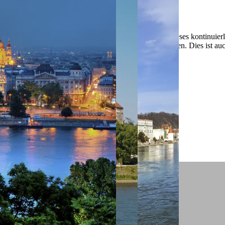
 ein verbessertes Nutzungserlebnis zu servieren und dieses kontinuier
sen” können Sie Ihre persönlichen Präferenzen festlegen. Dies ist au
.