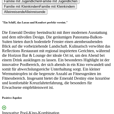
Familie mit Jugendlichen
Familie mit Jugendlichen
Familie mit Kleinkindern
Familie mit Kleinkindern
Alleinreisende
Alleinreisende
"Ein Schiff, das Luxus und Komfort perfekt vereint."
Die Emerald Destiny beeindruckt mit ihrer modernen Ausstattung
und dem stilvollen Design. Die geräumigen Panorama-Balkon-
Suiten bieten durch bodentiefe Fenster einen atemberaubenden
Blick auf die vorbeiziehende Landschaft. Kulinarisch verwöhnt das
Reflections Restaurant mit regional inspirierten Gerichten, während
die Horizon Bar & Lounge der ideale Ort ist, um den Abend bei
einem Drink ausklingen zu lassen. Ein besonderes Highlight ist der
innovative Poolbereich, der sich abends in ein Kino verwandelt und
somit für abwechslungsreiche Unterhaltung sorgt. Ein kleiner
Wermutstropfen ist die begrenzte Anzahl an Fitnessgeräten im
Fitnessbereich. Insgesamt bietet die Emerald Destiny eine luxuriöse
und komfortable Kreuzfahrterfahrung, die besonders für
Erwachsene empfehlenswert ist.
Positive Aspekte
Innovative Pool-Kino-Kombination