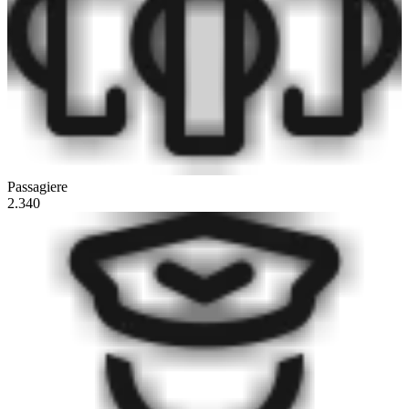
Passagiere
2.340