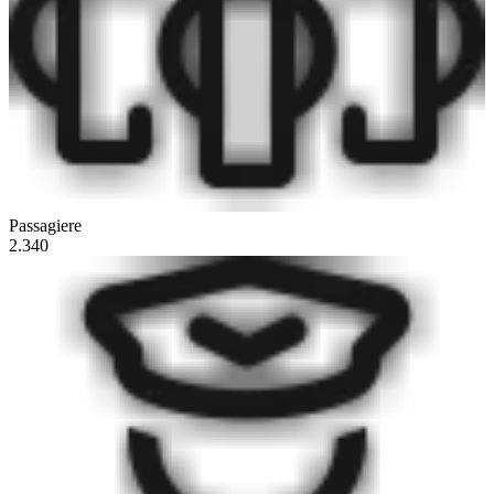
Passagiere
2.340