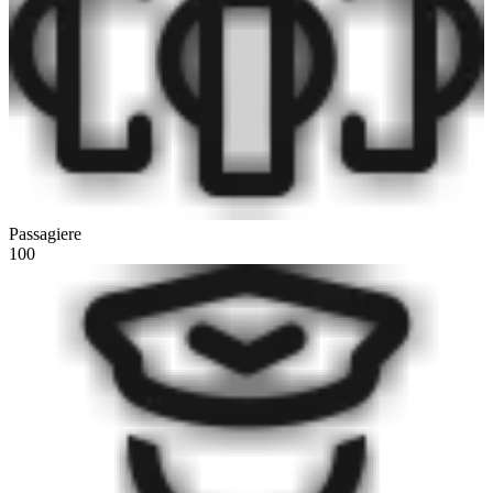
Passagiere
100