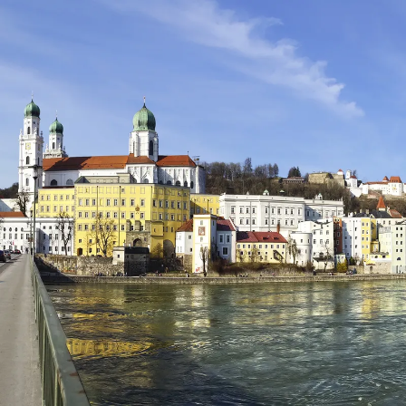
Nur notwendige Cookies
Unvergleichlich lecker
Mit dem Klick auf „geht klar” ermöglichen Sie uns Ihnen über Cookies
personalisierte Werbung und passende Angebote anzeigen. Über „anpas
Cookies” werden lediglich technisch notwendige Cookies gespeichert
Anpassen
Geht klar
Datenschutzerklärung
Cookierichtlinie
Impressum
« zurück
Ihre Cookie-Präferenzen verwalten
Wählen Sie, welche Cookies Sie auf check24.de akzeptieren.
Die Cookierichtlinie finden Sie
hier.
Notwendig