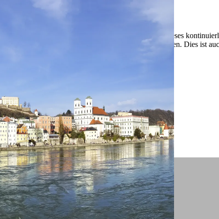
 ein verbessertes Nutzungserlebnis zu servieren und dieses kontinuier
sen” können Sie Ihre persönlichen Präferenzen festlegen. Dies ist au
.