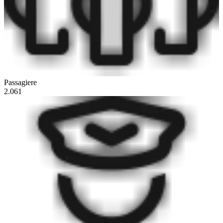
Passagiere
2.061