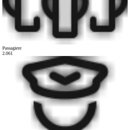
Passagiere
2.061