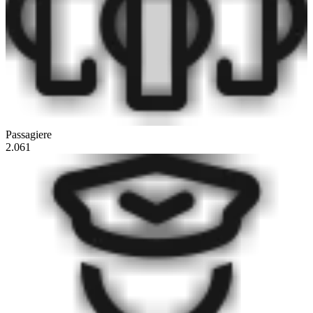
Passagiere
2.061