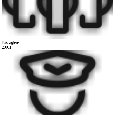
Passagiere
2.061