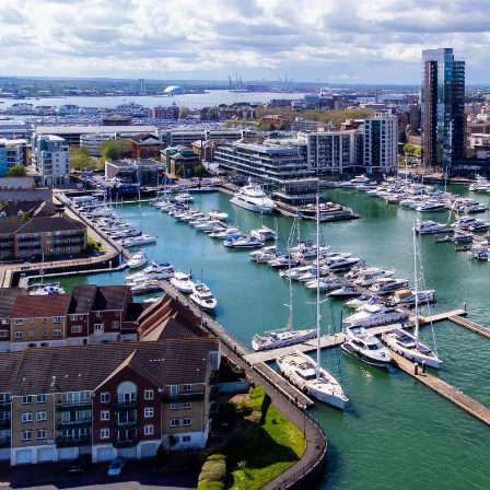
Nur notwendige Cookies
Unvergleichlich lecker
Mit dem Klick auf „geht klar” ermöglichen Sie uns Ihnen über Cookies
personalisierte Werbung und passende Angebote anzeigen. Über „anpas
Cookies” werden lediglich technisch notwendige Cookies gespeichert
Anpassen
Geht klar
Datenschutzerklärung
Cookierichtlinie
Impressum
« zurück
Ihre Cookie-Präferenzen verwalten
Wählen Sie, welche Cookies Sie auf check24.de akzeptieren.
Die Cookierichtlinie finden Sie
hier.
Notwendig