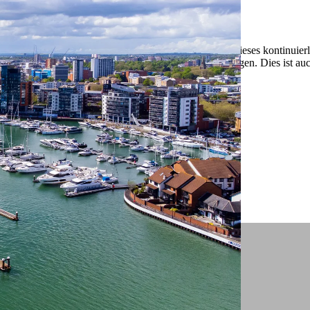
 ein verbessertes Nutzungserlebnis zu servieren und dieses kontinuier
sen” können Sie Ihre persönlichen Präferenzen festlegen. Dies ist au
.