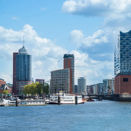
Nur notwendige Cookies
Unvergleichlich lecker
Mit dem Klick auf „geht klar” ermöglichen Sie uns Ihnen über Cookies
personalisierte Werbung und passende Angebote anzeigen. Über „anpas
Cookies” werden lediglich technisch notwendige Cookies gespeichert
Anpassen
Geht klar
Datenschutzerklärung
Cookierichtlinie
Impressum
« zurück
Ihre Cookie-Präferenzen verwalten
Wählen Sie, welche Cookies Sie auf check24.de akzeptieren.
Die Cookierichtlinie finden Sie
hier.
Notwendig