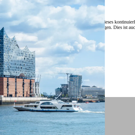
 ein verbessertes Nutzungserlebnis zu servieren und dieses kontinuier
sen” können Sie Ihre persönlichen Präferenzen festlegen. Dies ist au
.