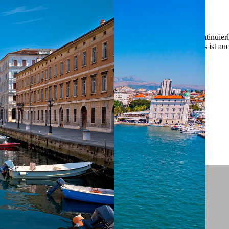
 ein verbessertes Nutzungserlebnis zu servieren und dieses kontinuier
sen” können Sie Ihre persönlichen Präferenzen festlegen. Dies ist au
.