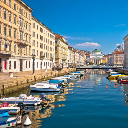
Nur notwendige Cookies
Unvergleichlich lecker
Mit dem Klick auf „geht klar” ermöglichen Sie uns Ihnen über Cookies
personalisierte Werbung und passende Angebote anzeigen. Über „anpas
Cookies” werden lediglich technisch notwendige Cookies gespeichert
Anpassen
Geht klar
Datenschutzerklärung
Cookierichtlinie
Impressum
« zurück
Ihre Cookie-Präferenzen verwalten
Wählen Sie, welche Cookies Sie auf check24.de akzeptieren.
Die Cookierichtlinie finden Sie
hier.
Notwendig