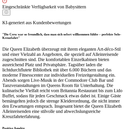
Eingeschränkte Verfügbarkeit von Babysittern
KI-generiert aus Kundenbewertungen
"Die Crew war so freundlich, dass man sich sofort willkommen fühlte – perfekte Solo-
Kreuzfahrt"
Die Queen Elizabeth überzeugt mit ihrem eleganten Art-déco-Stil
und einer Vielzahl an Angeboten, die speziell auf Alleinreisende
zugeschnitten sind. Die komfortablen Einzelkabinen bieten
ausreichend Platz und Privatsphäre. Tagsüber laden die
lichtdurchflutete Bibliothek mit über 6.000 Büchern und das
moderne Fitnesscenter zur individuellen Freizeitgestaltung ein.
Abends sorgen Live-Musik in der Commodore Club Bar und
Tanzveranstaltungen im Queens Room für Unterhaltung. Die
kulinarische Vielfalt reicht vom Britannia Restaurant bis zum Lido
Buffet, sodass für jeden Geschmack etwas dabei ist. Einige Gäste
bemängelten jedoch die strenge Kleiderordnung, die nicht immer
den Erwartungen entsprach. Insgesamt bietet die Queen Elizabeth
Alleinreisenden eine stilvolle und abwechslungsreiche
Kreuzfahrterfahrung.
Positive Aspekte