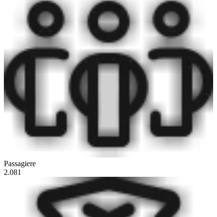
Passagiere
2.081