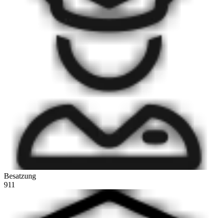
Besatzung
911