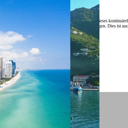
 ein verbessertes Nutzungserlebnis zu servieren und dieses kontinuier
sen” können Sie Ihre persönlichen Präferenzen festlegen. Dies ist au
.