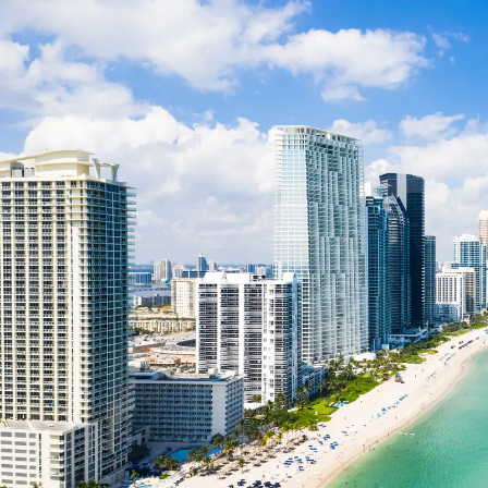
Nur notwendige Cookies
Unvergleichlich lecker
Mit dem Klick auf „geht klar” ermöglichen Sie uns Ihnen über Cookies
personalisierte Werbung und passende Angebote anzeigen. Über „anpas
Cookies” werden lediglich technisch notwendige Cookies gespeichert
Anpassen
Geht klar
Datenschutzerklärung
Cookierichtlinie
Impressum
« zurück
Ihre Cookie-Präferenzen verwalten
Wählen Sie, welche Cookies Sie auf check24.de akzeptieren.
Die Cookierichtlinie finden Sie
hier.
Notwendig