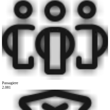
Passagiere
2.081