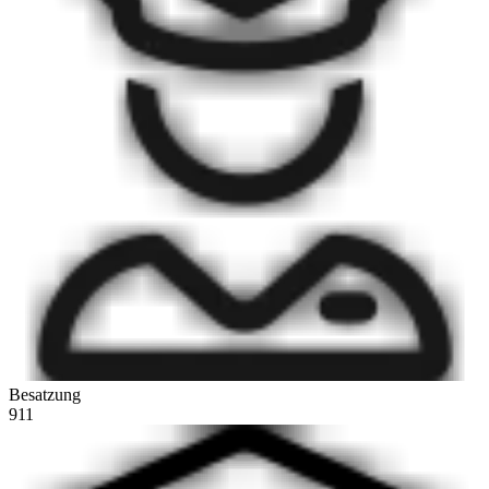
Besatzung
911