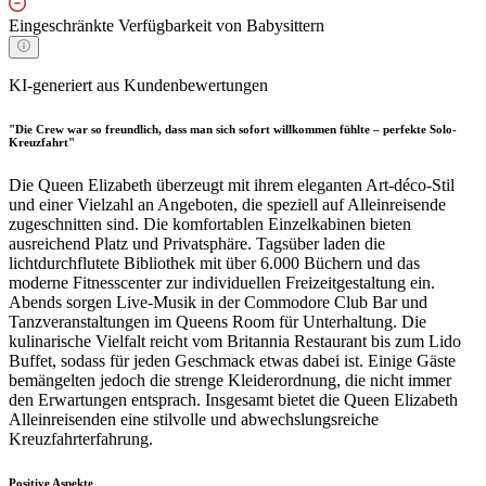
Eingeschränkte Verfügbarkeit von Babysittern
KI-generiert aus Kundenbewertungen
"Die Crew war so freundlich, dass man sich sofort willkommen fühlte – perfekte Solo-
Kreuzfahrt"
Die Queen Elizabeth überzeugt mit ihrem eleganten Art-déco-Stil
und einer Vielzahl an Angeboten, die speziell auf Alleinreisende
zugeschnitten sind. Die komfortablen Einzelkabinen bieten
ausreichend Platz und Privatsphäre. Tagsüber laden die
lichtdurchflutete Bibliothek mit über 6.000 Büchern und das
moderne Fitnesscenter zur individuellen Freizeitgestaltung ein.
Abends sorgen Live-Musik in der Commodore Club Bar und
Tanzveranstaltungen im Queens Room für Unterhaltung. Die
kulinarische Vielfalt reicht vom Britannia Restaurant bis zum Lido
Buffet, sodass für jeden Geschmack etwas dabei ist. Einige Gäste
bemängelten jedoch die strenge Kleiderordnung, die nicht immer
den Erwartungen entsprach. Insgesamt bietet die Queen Elizabeth
Alleinreisenden eine stilvolle und abwechslungsreiche
Kreuzfahrterfahrung.
Positive Aspekte