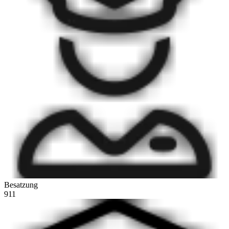
Besatzung
911