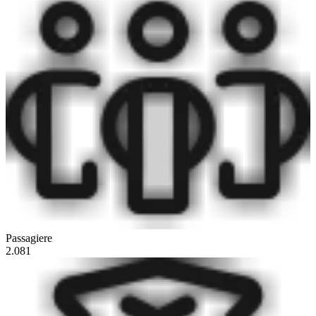
Passagiere
2.081