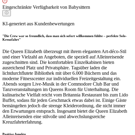
Eingeschränkte Verfügbarkeit von Babysittern
KI-generiert aus Kundenbewertungen
"Die Crew war so freundlich, dass man sich sofort willkommen fühlte – perfekte Solo-
Kreuzfahrt"
Die Queen Elizabeth überzeugt mit ihrem eleganten Art-déco-Stil
und einer Vielzahl an Angeboten, die speziell auf Alleinreisende
zugeschnitten sind. Die komfortablen Einzelkabinen bieten
ausreichend Platz und Privatsphäre. Tagsüber laden die
lichtdurchflutete Bibliothek mit über 6.000 Büchern und das
moderne Fitnesscenter zur individuellen Freizeitgestaltung ein.
Abends sorgen Live-Musik in der Commodore Club Bar und
Tanzveranstaltungen im Queens Room für Unterhaltung. Die
kulinarische Vielfalt reicht vom Britannia Restaurant bis zum Lido
Buffet, sodass für jeden Geschmack etwas dabei ist. Einige Gäste
bemängelten jedoch die strenge Kleiderordnung, die nicht immer
den Erwartungen entsprach. Insgesamt bietet die Queen Elizabeth
Alleinreisenden eine stilvolle und abwechslungsreiche
Kreuzfahrterfahrung.
Positive Aspekte