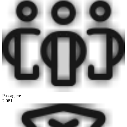
Passagiere
2.081