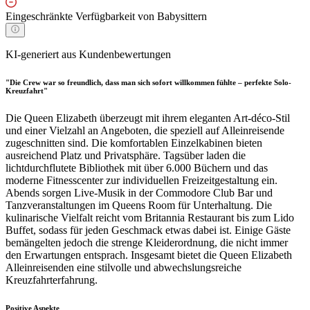
Eingeschränkte Verfügbarkeit von Babysittern
KI-generiert aus Kundenbewertungen
"Die Crew war so freundlich, dass man sich sofort willkommen fühlte – perfekte Solo-
Kreuzfahrt"
Die Queen Elizabeth überzeugt mit ihrem eleganten Art-déco-Stil
und einer Vielzahl an Angeboten, die speziell auf Alleinreisende
zugeschnitten sind. Die komfortablen Einzelkabinen bieten
ausreichend Platz und Privatsphäre. Tagsüber laden die
lichtdurchflutete Bibliothek mit über 6.000 Büchern und das
moderne Fitnesscenter zur individuellen Freizeitgestaltung ein.
Abends sorgen Live-Musik in der Commodore Club Bar und
Tanzveranstaltungen im Queens Room für Unterhaltung. Die
kulinarische Vielfalt reicht vom Britannia Restaurant bis zum Lido
Buffet, sodass für jeden Geschmack etwas dabei ist. Einige Gäste
bemängelten jedoch die strenge Kleiderordnung, die nicht immer
den Erwartungen entsprach. Insgesamt bietet die Queen Elizabeth
Alleinreisenden eine stilvolle und abwechslungsreiche
Kreuzfahrterfahrung.
Positive Aspekte