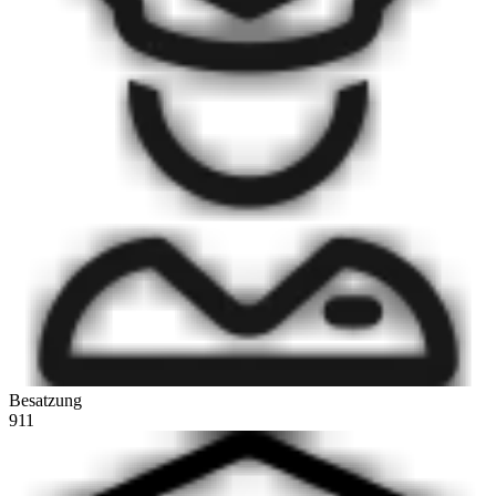
Besatzung
911