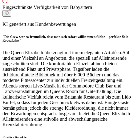
Eingeschränkte Verfügbarkeit von Babysittern
KI-generiert aus Kundenbewertungen
"Die Crew war so freundlich, dass man sich sofort willkommen fühlte – perfekte Solo-
Kreuzfahrt"
Die Queen Elizabeth überzeugt mit ihrem eleganten Art-déco-Stil
und einer Vielzahl an Angeboten, die speziell auf Alleinreisende
zugeschnitten sind. Die komfortablen Einzelkabinen bieten
ausreichend Platz und Privatsphäre. Tagsüber laden die
lichtdurchflutete Bibliothek mit über 6.000 Büchern und das
moderne Fitnesscenter zur individuellen Freizeitgestaltung ein.
Abends sorgen Live-Musik in der Commodore Club Bar und
Tanzveranstaltungen im Queens Room für Unterhaltung. Die
kulinarische Vielfalt reicht vom Britannia Restaurant bis zum Lido
Buffet, sodass für jeden Geschmack etwas dabei ist. Einige Gäste
bemängelten jedoch die strenge Kleiderordnung, die nicht immer
den Erwartungen entsprach. Insgesamt bietet die Queen Elizabeth
Alleinreisenden eine stilvolle und abwechslungsreiche
Kreuzfahrterfahrung.
Positive Aspekte