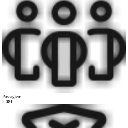
Passagiere
2.081