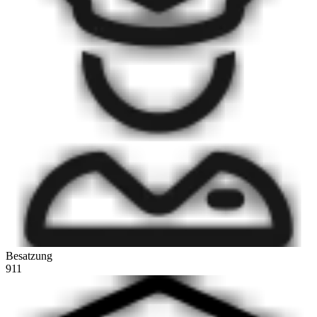
Besatzung
911