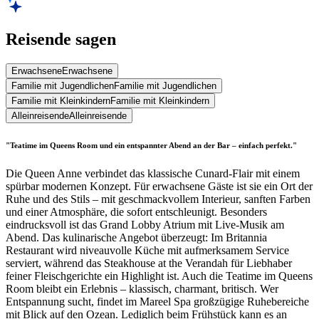
Reisende sagen
Erwachsene
Erwachsene
Familie mit Jugendlichen
Familie mit Jugendlichen
Familie mit Kleinkindern
Familie mit Kleinkindern
Alleinreisende
Alleinreisende
"Teatime im Queens Room und ein entspannter Abend an der Bar – einfach perfekt."
Die Queen Anne verbindet das klassische Cunard-Flair mit einem
spürbar modernen Konzept. Für erwachsene Gäste ist sie ein Ort der
Ruhe und des Stils – mit geschmackvollem Interieur, sanften Farben
und einer Atmosphäre, die sofort entschleunigt. Besonders
eindrucksvoll ist das Grand Lobby Atrium mit Live-Musik am
Abend. Das kulinarische Angebot überzeugt: Im Britannia
Restaurant wird niveauvolle Küche mit aufmerksamem Service
serviert, während das Steakhouse at the Verandah für Liebhaber
feiner Fleischgerichte ein Highlight ist. Auch die Teatime im Queens
Room bleibt ein Erlebnis – klassisch, charmant, britisch. Wer
Entspannung sucht, findet im Mareel Spa großzügige Ruhebereiche
mit Blick auf den Ozean. Lediglich beim Frühstück kann es an