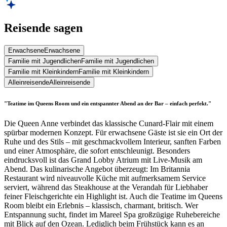
Reisende sagen
Erwachsene
Erwachsene
Familie mit Jugendlichen
Familie mit Jugendlichen
Familie mit Kleinkindern
Familie mit Kleinkindern
Alleinreisende
Alleinreisende
"Teatime im Queens Room und ein entspannter Abend an der Bar – einfach perfekt."
Die Queen Anne verbindet das klassische Cunard-Flair mit einem
spürbar modernen Konzept. Für erwachsene Gäste ist sie ein Ort der
Ruhe und des Stils – mit geschmackvollem Interieur, sanften Farben
und einer Atmosphäre, die sofort entschleunigt. Besonders
eindrucksvoll ist das Grand Lobby Atrium mit Live-Musik am
Abend. Das kulinarische Angebot überzeugt: Im Britannia
Restaurant wird niveauvolle Küche mit aufmerksamem Service
serviert, während das Steakhouse at the Verandah für Liebhaber
feiner Fleischgerichte ein Highlight ist. Auch die Teatime im Queens
Room bleibt ein Erlebnis – klassisch, charmant, britisch. Wer
Entspannung sucht, findet im Mareel Spa großzügige Ruhebereiche
mit Blick auf den Ozean. Lediglich beim Frühstück kann es an