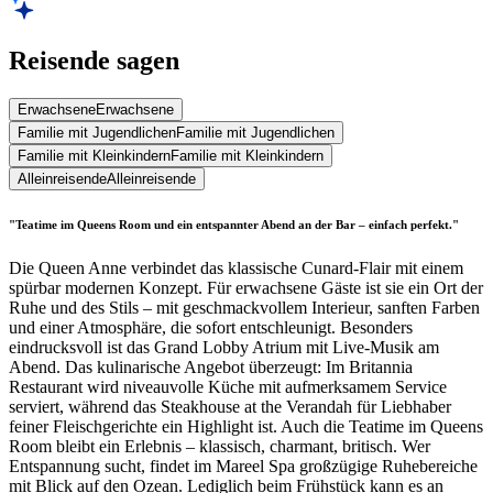
Reisende sagen
Erwachsene
Erwachsene
Familie mit Jugendlichen
Familie mit Jugendlichen
Familie mit Kleinkindern
Familie mit Kleinkindern
Alleinreisende
Alleinreisende
"Teatime im Queens Room und ein entspannter Abend an der Bar – einfach perfekt."
Die Queen Anne verbindet das klassische Cunard-Flair mit einem
spürbar modernen Konzept. Für erwachsene Gäste ist sie ein Ort der
Ruhe und des Stils – mit geschmackvollem Interieur, sanften Farben
und einer Atmosphäre, die sofort entschleunigt. Besonders
eindrucksvoll ist das Grand Lobby Atrium mit Live-Musik am
Abend. Das kulinarische Angebot überzeugt: Im Britannia
Restaurant wird niveauvolle Küche mit aufmerksamem Service
serviert, während das Steakhouse at the Verandah für Liebhaber
feiner Fleischgerichte ein Highlight ist. Auch die Teatime im Queens
Room bleibt ein Erlebnis – klassisch, charmant, britisch. Wer
Entspannung sucht, findet im Mareel Spa großzügige Ruhebereiche
mit Blick auf den Ozean. Lediglich beim Frühstück kann es an