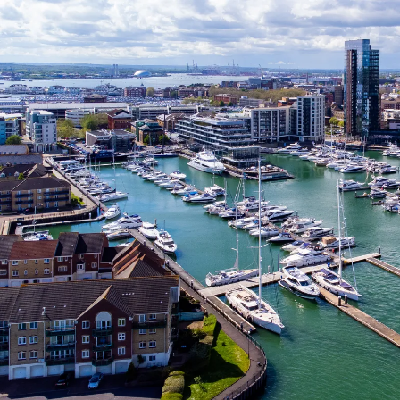
Nur notwendige Cookies
Unvergleichlich lecker
Mit dem Klick auf „geht klar” ermöglichen Sie uns Ihnen über Cookies
personalisierte Werbung und passende Angebote anzeigen. Über „anpas
Cookies” werden lediglich technisch notwendige Cookies gespeichert
Anpassen
Geht klar
Datenschutzerklärung
Cookierichtlinie
Impressum
« zurück
Ihre Cookie-Präferenzen verwalten
Wählen Sie, welche Cookies Sie auf check24.de akzeptieren.
Die Cookierichtlinie finden Sie
hier.
Notwendig