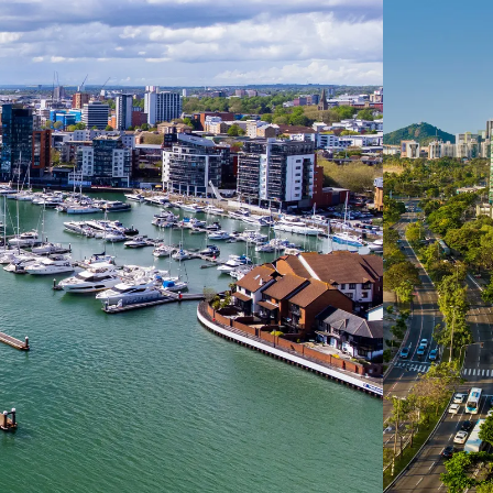
 ein verbessertes Nutzungserlebnis zu servieren und dieses kontinuier
sen” können Sie Ihre persönlichen Präferenzen festlegen. Dies ist au
.